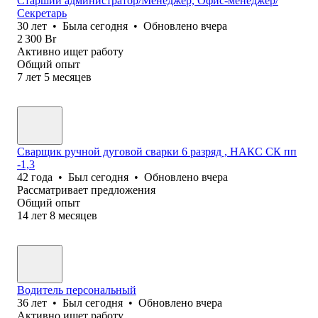
Старший администратор/Менеджер, Офис-менеджер/
Секретарь
30
лет
•
Была
сегодня
•
Обновлено
вчера
2 300
Br
Активно ищет работу
Общий опыт
7
лет
5
месяцев
Сварщик ручной дуговой сварки 6 разряд , НАКС СК пп
-1,3
42
года
•
Был
сегодня
•
Обновлено
вчера
Рассматривает предложения
Общий опыт
14
лет
8
месяцев
Водитель персональный
36
лет
•
Был
сегодня
•
Обновлено
вчера
Активно ищет работу