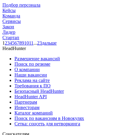
Подбор персонала
Кейсы
Команда
Сервисы
Закон
Лидер
Стартап
1
2
3
4
5
6
7
8
9
10
11
...
23
дальше
HeadHunter
Размещение вакансий
Поиск по резюме
О компании
Наши вакансии
Реклама на сайте
Требования к ПО
Безопасный HeadHunter
HeadHunter API
Партнерам
Инвесторам
Каталог компаний
Поиск по вакансиям в Новокулях
Сетка: соцсеть для нетворкинга
Соискателям