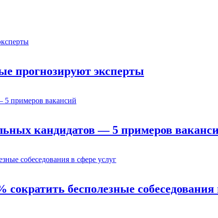
орые прогнозируют эксперты
льных кандидатов — 5 примеров ваканс
% сократить бесполезные собеседования 